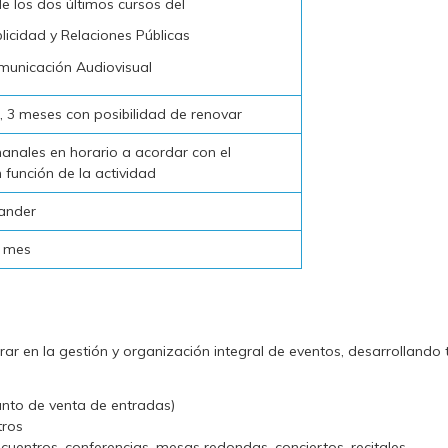
e los dos últimos cursos del
licidad y Relaciones Públicas
unicación Audiovisual
io, 3 meses con posibilidad de renovar
anales en horario a acordar con el
 función de la actividad
ander
/ mes
rar en la gestión y organización integral de eventos, desarrollando
nto de venta de entradas)
tros
ncuentros, conferencias, mesas redondas, conciertos, recitales,