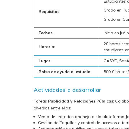
Estudiantes d
Grado en Pub
Requisitos
Grado en Com
Fechas:
Inicio en jun
20 horas sem
Horario:
estudiante en
Lugar:
CASYC, Sant
Bolsa de ayuda al estudio
500 € brutos
Actividades a desarrollar
Tareas
Publicidad y Relaciones Públicas
: Colabo
diversas entre ellas:
Venta de entradas (manejo de la plataforma Ja
Gestión de Taquillas y control de accesos a tea
Acomodación de público en : cursos, talleres, e