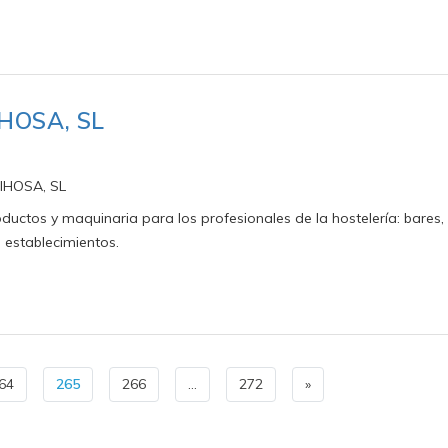
HOSA, SL
IHOSA, SL
ctos y maquinaria para los profesionales de la hostelería: bares,
e establecimientos.
64
265
266
…
272
»